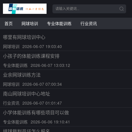
首页
网球培训
专业体能训练
行业资讯
哪里有网球培训中心
网球培训
2026-06-07 19:03:40
小孩子的体能训练课程安排
专业体能训练
2026-06-07 13:03:12
业余网球训练方法
网球培训
2026-06-07 07:00:34
南山网球培训中心地址
行业资讯
2026-06-07 01:01:47
小学体能训练有哪些项目可以做
专业体能训练
2026-06-06 19:10:41
排球裁判员证怎么报名