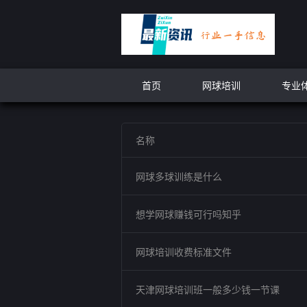
首页
网球培训
专业
名称
网球多球训练是什么
想学网球赚钱可行吗知乎
网球培训收费标准文件
天津网球培训班一般多少钱一节课