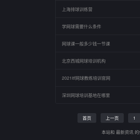
上海排球训练营
学网球需要什么条件
网球课一般多少钱一节课
北京西城网球培训机构
2021itf网球教练培训官网
深圳网球培训基地在哪里
首页
上一页
1
本站和 最新资讯 