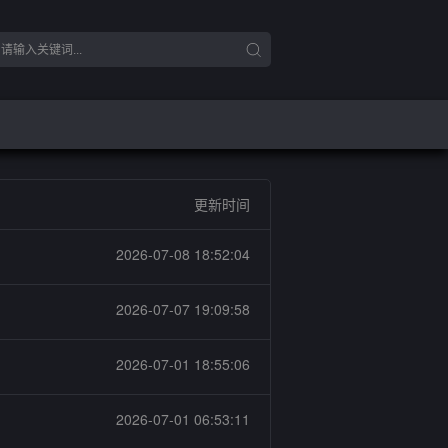
更新时间
2026-07-08 18:52:04
2026-07-07 19:09:58
2026-07-01 18:55:06
2026-07-01 06:53:11