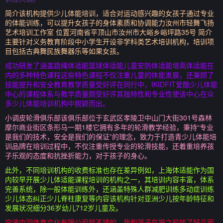
简介该机构提供少儿体能培训，适合对运动感兴趣的女孩子通过专业
的体能训练，可以提升女孩子的身体素质和协调能力汝州市轻舞飞扬
艺术培训工作室 位置河南省平顶山市汝州市大峪乡峪坪路35号 简介
主要针对义务教育阶段中小学生开设非学科类艺术培训机构，培训项
目包括古典舞民族舞器乐等如果女孩。
成功研发了涵盖跳绳体适能篮球体适能儿童安防体适能增高体适能在
内的多种特色课程这些特色课程不仅注重儿童的体能发展，还兼顾了
技能提升和安全教育教学质量受好评在同行中，IKIDFIT爱酷少儿体能
中心的课程体系与教学质量颇受好评其独特性和专业性使该中心在众
多少儿体能培训机构中脱颖而出。
小调皮轮滑俱乐部该俱乐部位于玄武区孝陵卫中山门大街301号森林
摩尔商业街区条形马一期1楼它拥有多年的轮滑教学经验，秉持“专业
是我们的技术，安全是我们的保证”的理念，致力于打造青少儿体能培
训品牌在培训过程中，不仅注重传授专业的轮滑技能，还着重培养孩
子乐观的态度和抗挫折能力，对于孩子的身心。
此外，不同培训机构的收费标准也存在差异例如，上海体适能作为国
内较早开展少儿体适能课程培训的机构之一，其培训内容丰富，体系
完善系统，除一般体能训练外，还涵盖特殊人群减肥训练多动症训练
少儿体态纠正少儿脊柱康复等内容该机构针对亚洲少儿按年龄特征和
发展状况细分36岁幼儿712岁儿童及。
宁波中羽体育文化有限公司挺不错的，我和孩子在报之前找了好几家