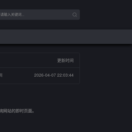
更新时间
训
2026-04-07 22:03:44
查询网站的即时页面。