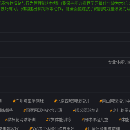
素质培养情绪与行为管理能力增强自我保护能力推荐学习最佳年龄为六岁
与技巧练习，如踢腿出拳跳跃等动作，能全面锻炼孩子的肌肉力量爆发力
专业体能训
训
#
广州哪里学网球
#
北京西城网球培训
#
南山网球培训
训练哪些
#
国家网球中心培训班
#
顺义网球培训
#
少儿跆拳
#
攀枝花网球培训
#
7岁体能训练
#
网球课程儿童
#
体能
培训哪家好
#
3岁孩子体能训练有用吗
#
儿童体能训练培训