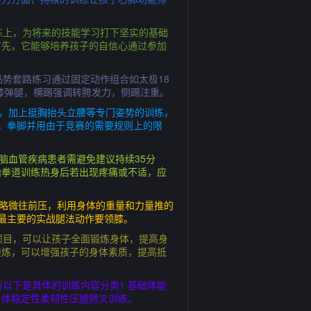
练上，为将来的技能学习打下坚实的基础
首先，它能够培养孩子的自信心通过参加
势套路练习通过固定动作组合如太极18
膝弹腿，横踢强调转胯发力，侧踢注重。
美，加上挺胸抬头立腰等专门姿势的训练，
，拳脚并用由于竞赛的需要规则上的限
脑血管疾病患者需避免建议持续35分
跆拳道训练热身后若出现疼痛或不适，应
心略微往前压，利用身体的重量和力量推的
最主要的实战腿法动作要领膝。
项目，可以让孩子全面锻炼身体，提高身
锻炼，可以增强孩子的身体素质，提高抵
以下是具体的训练内容分类1 基础体能
身体稳定性柔韧性压腿劈叉训练。