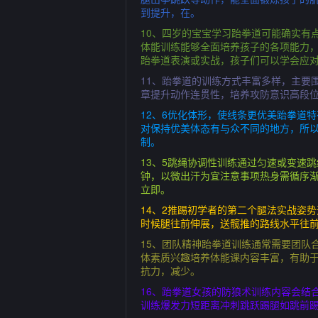
到提升，在。
10、四岁的宝宝学习跆拳道可能确实有
体能训练能够全面培养孩子的各项能力
跆拳道表演或实战，孩子们可以学会应
11、跆拳道的训练方式丰富多样，主要
章提升动作连贯性，培养攻防意识高段位
12、6优化体形，使线条更优美跆拳道
对保持优美体态有与众不同的地方，所
制。
13、5跳绳协调性训练通过匀速或变速
钟，以微出汗为宜注意事项热身需循序
立即。
14、2推踢初学者的第二个腿法实战姿
时候腿往前伸展，送髋推的路线水平往
15、团队精神跆拳道训练通常需要团队
体素质兴趣培养体能课内容丰富，有助
抗力，减少。
16、跆拳道女孩的防狼术训练内容会结
训练爆发力短距离冲刺跳跃踢腿如跳前