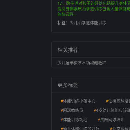
17、跆拳道对孩子的好处包括提升身体
提高身体素质跆拳道训练包含大量体能
体协调性。
标签：
少儿跆拳道体能训练
相关推荐
少儿跆拳道基本功视频教程
更多标签
#
体能训练小孩中心
#
仙桃网球培
#
网球教练员
#
4岁幼儿体能应该
#
体能训练场地
#
贵阳网球培训
#
幼儿体能训练的好处
#
北京网球