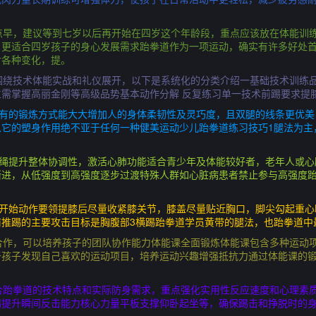
点早，建议等到七岁以后再开始在四岁这个年龄段，重点应该放在体能训
，更适合四岁孩子的身心发展需求跆拳道作为一项运动，确实有许多好处
对各种变化，提。
围绕技术体能实战和礼仪展开，以下是系统化的分类介绍一基础技术训练品
需掌握高丽金刚等高级品势基本动作分解 反复练习单一技术前踢要求提
特有的锻炼方式能大大增加人的身体柔韧性及灵巧度，且双腿的线条更优
以它的塑身作用绝不亚于任何一种健美运动少儿跆拳道练习技巧1腿法为主
跳绳提升整体协调性，激活心肺功能适合青少年及体能较好者，老年人或心
渐进，从低强度到高强度逐步过渡特殊人群如心脏病患者禁止参与高强度
势开始动作要领提膝后尽量收紧膝关节，膝盖尽量贴近胸口，脚尖勾起重
前推踢的主要攻击目标是胸腹部3横踢跆拳道学员黄带的腿法，也跆拳道中
合作，可以培养孩子的团队协作能力体能课全面锻炼体能课包含多种运动
于孩子发现自己喜欢的运动项目，培养运动兴趣增强抵抗力通过体能课的
合跆拳道的技术特点和实际防身需求，重点强化实用性反应速度和心理素质
踢提升瞬间反击能力核心力量平板支撑仰卧起坐等，确保踢击和挣脱时的