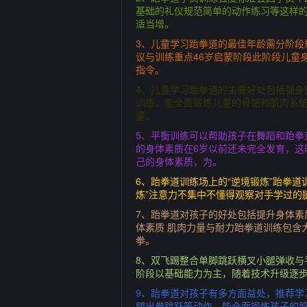
基础的礼仪规范简单的动作练习等这样
适当增。
3、儿童学习跆拳道的最佳年龄需分阶段
议与训练重点46岁启蒙阶段此阶段儿童
指令。
4、儿童学习跆拳道的主要好处包括强
训练，能全面锻炼儿童的骨骼和肌肉系
童。
5、平衡训练可以帮助孩子在舞蹈和跆拳
的身体素质在6岁以前还未完全发育，
己的身体素质，为。
6、跆拳道训练场上的“逆境锻炼”跆拳
炼”注意力不集中不懂得观察对手学过的
7、跆拳道对孩子的好处包括提升身体
体素质 肌肉力量与耐力跆拳道训练包含
拳。
8、双飞踢整合单脚跳跃横叉小腿弹收与
阶段以基础能力为主，随着技术升级逐步
9、跆拳道对孩子有多方面益处，推荐
腿出拳跳跃等动作，能全面锻炼孩子的