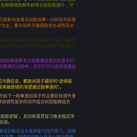
生抵触情绪随着年龄增长和技能提升，可
均可能影响发育与训练效果一分阶段年龄建
学为主，重点培养平衡感肢体协调性及对
身健体跆拳道通过手脚结合的格斗与对抗
，并促进骨骼发育长期训练有助于改善儿
蹈和跆拳道等专业技能课这是因为孩子们
训练课的过程中，孩子们可以逐渐增强自
的冷静应变，都是对孩子最好的“逆境锻
练突破困境的渴望通过跆拳道的“。
析如下一跆拳道对孩子的主要好处提升身
体协调性复杂的动作组合如回旋踢组合
底层逻辑”，其训练需贯穿习练全程初学
衔接。
拳道训练包含大量体能与技巧练习，如踢
耐力方面，持续的训练让孩子心肺功能得