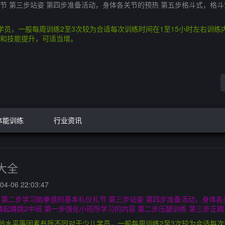
礼节 第三步站姿 第四步准备活动，身体各关节的预热 第五步格斗式，格
学员，一般每周训练2至3次较为合适每次训练时间在1至15小时左右训
和技能提升，可适当增。
体能训练
行业资讯
大全
4-06 22:03:47
手 第二步学习跆拳道的基本礼仪礼节 第三步站姿 第四步准备活动，身体
起蹲跳2中班 第一步强化小班所学习的内容 第二步压腿训练 第三步正踢
龄水平等因素有所不同对于少儿学员，一般每周训练2至3次较为合适每次