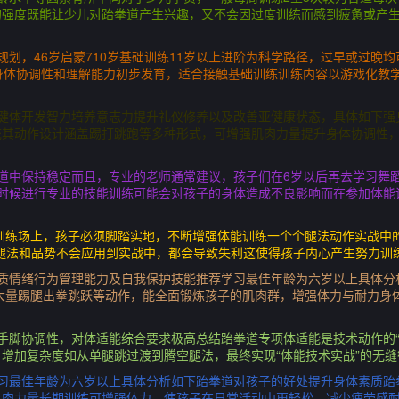
的强度既能让少儿对跆拳道产生兴趣，又不会因过度训练而感到疲惫或产
规划，46岁启蒙710岁基础训练11岁以上进阶为科学路径，过早或过晚
身体协调性和理解能力初步发育，适合接触基础训练训练内容以游戏化教
身健体开发智力培养意志力提升礼仪修养以及改善亚健康状态，具体如下强
统其动作设计涵盖踢打跳跑等多种形式，可增强肌肉力量提升身体协调性
道中保持稳定而且，专业的老师通常建议，孩子们在6岁以后再去学习舞
这时候进行专业的技能训练可能会对孩子的身体造成不良影响而在参加体能
道训练场上，孩子必须脚踏实地，不断增强体能训练一个个腿法动作实战中
腿法和品势不会应用到实战中，都会导致失利这使得孩子内心产生努力训
素质情绪行为管理能力及自我保护技能推荐学习最佳年龄为六岁以上具体分
大量踢腿出拳跳跃等动作，能全面锻炼孩子的肌肉群，增强体力与耐力身
手脚协调性，对体适能综合要求极高总结跆拳道专项体适能是技术动作的“
增加复杂度如从单腿跳过渡到腾空腿法，最终实现“体能技术实战”的无缝
学习最佳年龄为六岁以上具体分析如下跆拳道对孩子的好处提升身体素质跆
肌肉力量长期训练可增强体力，使孩子在日常活动中更轻松，减少疲劳感