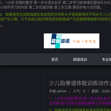
1、1小班 初期的教学 第一步分清左右手 第二步学习跆拳道的基本礼仪
小班所学习的内容 第二步压腿训练 第三步正踢 第四步格斗式的跳。
2、跆拳道学员训练强度标准会因学员年龄水平等因素有所不同对于少儿
道产生兴趣，又不会因过度训练而感到疲惫或产生抵触情绪随着年龄增长
">
首页
网球培训
专业
少儿跆拳道体能训练动作
作者:admin
人气：0
更新：2026-0
1、1小班 初期的教学 第一步分清左右
右变换 第六步腿法提膝前踢第七步体能蹲
2、跆拳道学员训练强度标准会因学员年