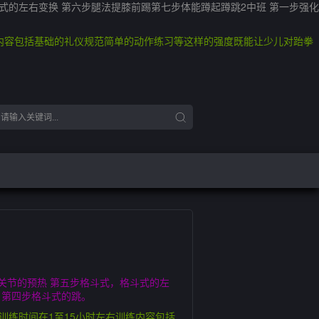
斗式的左右变换 第六步腿法提膝前踢第七步体能蹲起蹲跳2中班 第一步强化
练内容包括基础的礼仪规范简单的动作练习等这样的强度既能让少儿对跆拳
各关节的预热 第五步格斗式，格斗式的左
 第四步格斗式的跳。
训练时间在1至15小时左右训练内容包括