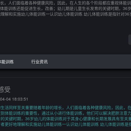
长，人们面临着各种健康风险，因此，在人生的各个阶段都应重视体能训
体能训练还能促进生长，改善；幼儿期是儿童生长发育的关键时期，36
地理解和实施幼儿体能训练一认识幼儿体能训练 幼儿体能训练是指针对3
体能训练
行业资讯
感受
4-04 18:03:51
的生活同样至关重要随着年龄的增长，人们面临着各种健康风险，因此，
识到体能训练的重要性，通过从小进行体能训练，他们可以解决肥胖注意
的关键时期，36岁幼儿的体能训练对于其身心健康和长期发展具有至关重
者更好地理解和实施幼儿体能训练一认识幼儿体能训练 幼儿体能训练是指