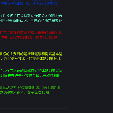
血液循环与新陈代谢，增强心肌收缩力，
行许多孩子在尝试新动作前会习惯性地表
会对自己有新的认识，自信心也随之积累外
速度和位移速度耐力指人体长时间进行肌
人体关节活动幅度的大小以及肌肉肌腱。
训练的主要目的是增进健康和提高基本运
质，以促进竞技水平的提高体能训练分几
和高强度比赛的基础良好的体能训练是运
能训练也往往是竞技体育最后夺取胜利的
氧运动能力 经过体能训练，将可增加肌
为400米跑道，女子每次15圈。