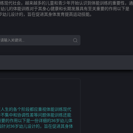
练现代社会，越来越多的儿童和青少年开始认识到体能训练的重要性，通
岁幼儿的体能训练对于其身心健康和长期发展具有至关重要的作用以下是
6岁幼儿设计的，旨在促进其身体发育提高运动技能。
在人生的各个阶段都应重视体能训练现代
力不集中和协调性差等问题体能训练还能
要的作用以下是一份详细的36岁幼儿体
针对36岁幼儿设计的，旨在促进其身体