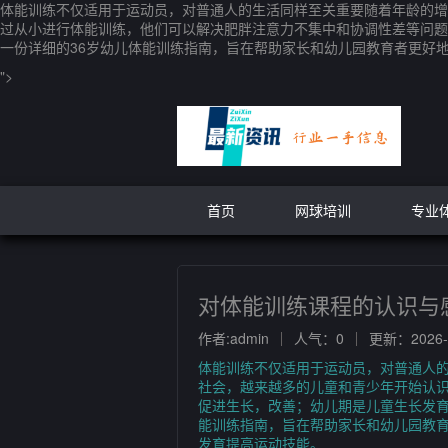
体能训练不仅适用于运动员，对普通人的生活同样至关重要随着年龄的增
过从小进行体能训练，他们可以解决肥胖注意力不集中和协调性差等问题
一份详细的36岁幼儿体能训练指南，旨在帮助家长和幼儿园教育者更好
">
首页
网球培训
专业
对体能训练课程的认识与
作者:admin
人气：0
更新：2026-0
体能训练不仅适用于运动员，对普通人
社会，越来越多的儿童和青少年开始认
促进生长，改善；幼儿期是儿童生长发育
能训练指南，旨在帮助家长和幼儿园教育
发育提高运动技能。