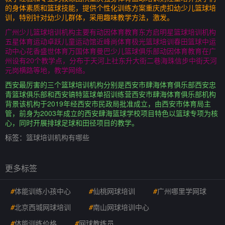
的身体素质和篮球技能，提供个性化训练方案重庆虎扣幼少儿篮球培
训，特别针对幼少儿群体，采用趣味教学方法，激发。
广州少儿篮球培训机构主要有动因体育教育东方启明星篮球培训机构
五星体育运动卓跃儿童运动馆近峰尚体育极光篮球培训春田篮球中运
动中心花香盛世体育万国体育曼巴少儿篮球俱乐部动因体育教育在广
州设有20个教学点，分布于天河上社东升大街二巷海珠信步中街天河
元岗横路等地，教学网络。
西安最厉害的三个篮球培训机构分别是西安市肆海体育俱乐部西安忠
青篮球俱乐部和西安镐特篮球单招训练营西安市肆海体育俱乐部机构
背景该机构于2019年经西安市民政局批准成立，由西安市体育局主
管，前身为2003年成立的西安肆海篮球学校项目特色以篮球专项为核
心，同时开展排球足球和田径项目的教学。
标签：
篮球培训机构有哪些
更多标签
#
体能训练小孩中心
#
仙桃网球培训
#
广州哪里学网球
#
北京西城网球培训
#
南山网球培训中心
#
体能训练价格
#
网球教练员