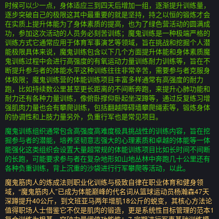
时候可以少一点，身体适应三到四天后增加一组，逐渐提升训练量，
逐步突破自己的极限这其中最重要的就是坚持，持之以恒的锻炼才会
在实质上提升体能为了身体素质的提高，也为了绿色营活动的圆满成
功，参加这次活动的人员务必刻苦训练；魔鬼训练是一种极端严格的
训练方式它通常应用于体育军事演艺等领域，旨在挑战和挖掘个人潜
能极限具体来说，魔鬼训练包含以下几个方面提升体能和身体素质魔
鬼训练过程中会进行高强度的有氧运动力量训练耐力训练等，旨在不
断提升参与者的体能水平这种训练往往非常辛苦，需要参与者克服身
体极限；魔鬼训练营的体能训练项目丰富多样通常有高强度的耐力
跑，比如持续数公里甚至更长距离的不间断奔跑，来提升心肺功能和
耐力还有各种力量训练，像俯卧撑仰卧起坐深蹲等，通过反复练习增
强肌肉力量也会有攀爬训练，包括翻越障碍墙攀爬绳索等，锻炼身体
的协调性和上肢力量另外，负重行军也是常见项目。
魔鬼训练组织通常包含高强度高难度极具挑战性的训练内容，旨在挖
掘参与者的潜能，培养坚韧意志强大的心理素质和卓越的体能等一体
能强化这类组织会设置大量超常规的体能训练项目比如长时间不间断
的长跑，可能要求参与者在复杂地形如山地丛林中奔跑几十公里还有
各种负重训练，背上沉重的沙袋进行行军攀爬等活动，以此。
魔鬼筋肉人的炼成法则职业化训练与极致自律在职业体育和健身领
域，“魔鬼筋肉人”已成为体能巅峰的代名词从篮球运动员杨瀚森47天
深蹲提升40公斤，到文班亚马两年增肌18公斤的蜕变，其核心方法论
值得职场人士借鉴它不仅是肌肉的锻造，更是系统性目标管理的范本1