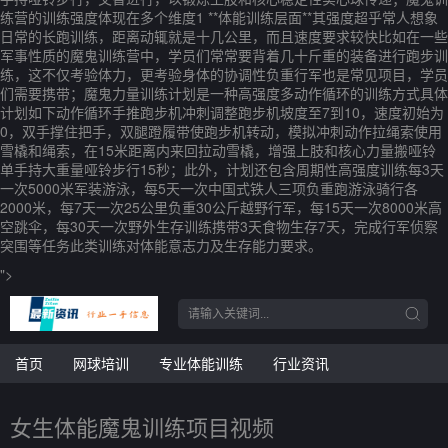
练营的训练强度体现在多个维度1 **体能训练层面**其强度超乎常人想象
日常的长跑训练，距离动辄就是十几公里，而且速度要求较快比如在一些
军事性质的魔鬼训练营中，学员们常常要背着几十斤重的装备进行跑步训
练，这不仅考验体力，更考验身体的协调性负重行军也是常见项目，学员
们需要携带；魔鬼力量训练计划是一种高强度多动作循环的训练方式具体
计划如下动作循环手推跑步机冲刺调整跑步机坡度至7到10，速度初始为
0，双手撑住把手，双腿蹬履带使跑步机转动，模拟冲刺动作拉绳索使用
雪橇和绳索，在15米距离内来回拉动雪橇，增强上肢和核心力量搬哑铃
单手持大重量哑铃步行15秒；此外，计划还包含周期性高强度训练每3天
一次5000米军装游泳，每5天一次中国式铁人三项负重跑游泳骑行各
2000米，每7天一次25公里负重30公斤越野行军，每15天一次8000米高
空跳伞，每30天一次野外生存训练携带3天食物生存7天，完成行军侦察
突围等任务此类训练对体能意志力及生存能力要求。
">
首页
网球培训
专业体能训练
行业资讯
女生体能魔鬼训练项目视频