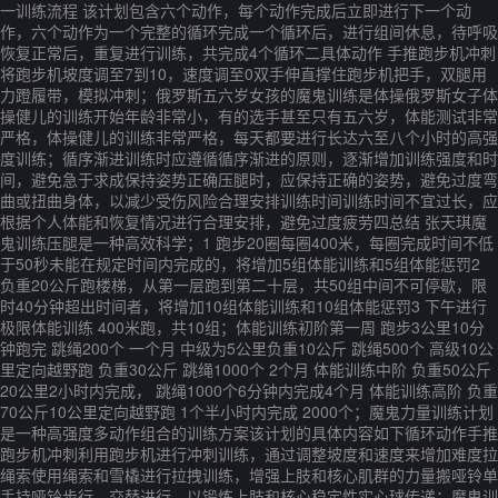
一训练流程 该计划包含六个动作，每个动作完成后立即进行下一个动
作，六个动作为一个完整的循环完成一个循环后，进行组间休息，待呼吸
恢复正常后，重复进行训练，共完成4个循环二具体动作 手推跑步机冲刺
将跑步机坡度调至7到10，速度调至0双手伸直撑住跑步机把手，双腿用
力蹬履带，模拟冲刺；俄罗斯五六岁女孩的魔鬼训练是体操俄罗斯女子体
操健儿的训练开始年龄非常小，有的选手甚至只有五六岁，体能测试非常
严格，体操健儿的训练非常严格，每天都要进行长达六至八个小时的高强
度训练；循序渐进训练时应遵循循序渐进的原则，逐渐增加训练强度和时
间，避免急于求成保持姿势正确压腿时，应保持正确的姿势，避免过度弯
曲或扭曲身体，以减少受伤风险合理安排训练时间训练时间不宜过长，应
根据个人体能和恢复情况进行合理安排，避免过度疲劳四总结 张天琪魔
鬼训练压腿是一种高效科学；1 跑步20圈每圈400米，每圈完成时间不低
于50秒未能在规定时间内完成的，将增加5组体能训练和5组体能惩罚2
负重20公斤跑楼梯，从第一层跑到第二十层，共50组中间不可停歇，限
时40分钟超出时间者，将增加10组体能训练和10组体能惩罚3 下午进行
极限体能训练 400米跑，共10组；体能训练初阶第一周 跑步3公里10分
钟跑完 跳绳200个 一个月 中级为5公里负重10公斤 跳绳500个 高级10公
里定向越野跑 负重30公斤 跳绳1000个 2个月 体能训练中阶 负重50公斤
20公里2小时内完成， 跳绳1000个6分钟内完成4个月 体能训练高阶 负重
70公斤10公里定向越野跑 1个半小时内完成 2000个；魔鬼力量训练计划
是一种高强度多动作组合的训练方案该计划的具体内容如下循环动作手推
跑步机冲刺利用跑步机进行冲刺训练，通过调整坡度和速度来增加难度拉
绳索使用绳索和雪橇进行拉拽训练，增强上肢和核心肌群的力量搬哑铃单
手持哑铃步行，交替进行，以锻炼上肢和核心稳定性实心球传递；魔鬼训