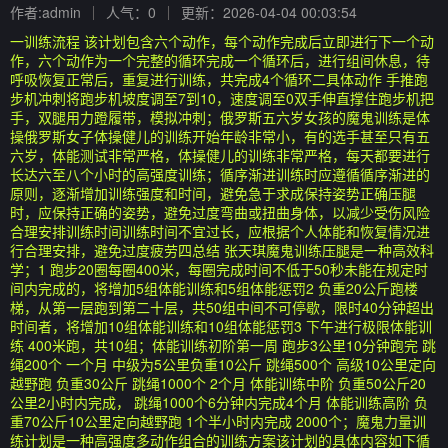
作者:admin
人气：0
更新：2026-04-04 00:03:54
一训练流程 该计划包含六个动作，每个动作完成后立即进行下一个动
作，六个动作为一个完整的循环完成一个循环后，进行组间休息，待
呼吸恢复正常后，重复进行训练，共完成4个循环二具体动作 手推跑
步机冲刺将跑步机坡度调至7到10，速度调至0双手伸直撑住跑步机把
手，双腿用力蹬履带，模拟冲刺；俄罗斯五六岁女孩的魔鬼训练是体
操俄罗斯女子体操健儿的训练开始年龄非常小，有的选手甚至只有五
六岁，体能测试非常严格，体操健儿的训练非常严格，每天都要进行
长达六至八个小时的高强度训练；循序渐进训练时应遵循循序渐进的
原则，逐渐增加训练强度和时间，避免急于求成保持姿势正确压腿
时，应保持正确的姿势，避免过度弯曲或扭曲身体，以减少受伤风险
合理安排训练时间训练时间不宜过长，应根据个人体能和恢复情况进
行合理安排，避免过度疲劳四总结 张天琪魔鬼训练压腿是一种高效科
学；1 跑步20圈每圈400米，每圈完成时间不低于50秒未能在规定时
间内完成的，将增加5组体能训练和5组体能惩罚2 负重20公斤跑楼
梯，从第一层跑到第二十层，共50组中间不可停歇，限时40分钟超出
时间者，将增加10组体能训练和10组体能惩罚3 下午进行极限体能训
练 400米跑，共10组；体能训练初阶第一周 跑步3公里10分钟跑完 跳
绳200个 一个月 中级为5公里负重10公斤 跳绳500个 高级10公里定向
越野跑 负重30公斤 跳绳1000个 2个月 体能训练中阶 负重50公斤20
公里2小时内完成， 跳绳1000个6分钟内完成4个月 体能训练高阶 负
重70公斤10公里定向越野跑 1个半小时内完成 2000个；魔鬼力量训
练计划是一种高强度多动作组合的训练方案该计划的具体内容如下循