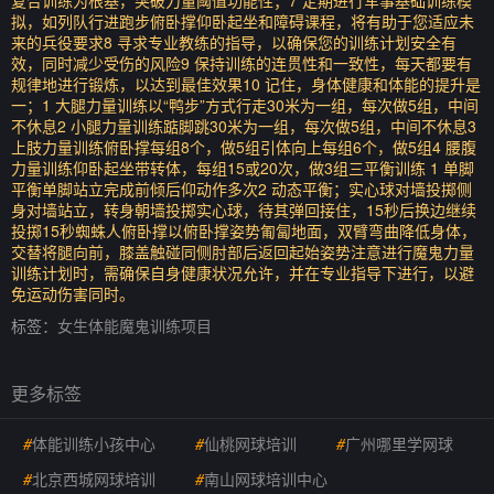
复合训练为根基，突破力量阈值功能性；7 定期进行军事基础训练模
拟，如列队行进跑步俯卧撑仰卧起坐和障碍课程，将有助于您适应未
来的兵役要求8 寻求专业教练的指导，以确保您的训练计划安全有
效，同时减少受伤的风险9 保持训练的连贯性和一致性，每天都要有
规律地进行锻炼，以达到最佳效果10 记住，身体健康和体能的提升是
一；1 大腿力量训练以“鸭步”方式行走30米为一组，每次做5组，中间
不休息2 小腿力量训练踮脚跳30米为一组，每次做5组，中间不休息3
上肢力量训练俯卧撑每组8个，做5组引体向上每组6个，做5组4 腰腹
力量训练仰卧起坐带转体，每组15或20次，做3组三平衡训练 1 单脚
平衡单脚站立完成前倾后仰动作多次2 动态平衡；实心球对墙投掷侧
身对墙站立，转身朝墙投掷实心球，待其弹回接住，15秒后换边继续
投掷15秒蜘蛛人俯卧撑以俯卧撑姿势匍匐地面，双臂弯曲降低身体，
交替将腿向前，膝盖触碰同侧肘部后返回起始姿势注意进行魔鬼力量
训练计划时，需确保自身健康状况允许，并在专业指导下进行，以避
免运动伤害同时。
标签：
女生体能魔鬼训练项目
更多标签
#
体能训练小孩中心
#
仙桃网球培训
#
广州哪里学网球
#
北京西城网球培训
#
南山网球培训中心