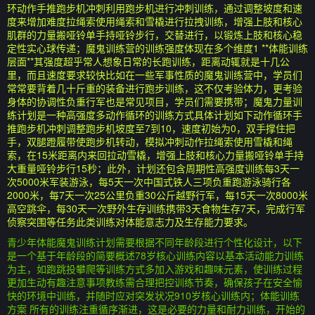
环动作手推跑步机冲刺利用跑步机进行冲刺训练，通过调整坡度和速
度来增加难度拉绳索使用绳索和雪橇进行拉拽训练，增强上肢和核心
肌群的力量搬哑铃单手持哑铃步行，交替进行，以锻炼上肢和核心稳
定性实心球传递；魔鬼训练营的训练强度体现在多个维度1 **体能训练
层面**其强度超乎常人想象日常的长跑训练，距离动辄就是十几公
里，而且速度要求较快比如在一些军事性质的魔鬼训练营中，学员们
常常要背着几十斤重的装备进行跑步训练，这不仅考验体力，更考验
身体的协调性负重行军也是常见项目，学员们需要携带；魔鬼力量训
练计划是一种高强度多动作循环的训练方式具体计划如下动作循环手
推跑步机冲刺调整跑步机坡度至7到10，速度初始为0，双手撑住把
手，双腿蹬履带使跑步机转动，模拟冲刺动作拉绳索使用雪橇和绳
索，在15米距离内来回拉动雪橇，增强上肢和核心力量搬哑铃单手持
大重量哑铃步行15秒；此外，计划还包含周期性高强度训练每3天一
次5000米军装游泳，每5天一次中国式铁人三项负重跑游泳骑行各
2000米，每7天一次25公里负重30公斤越野行军，每15天一次8000米
高空跳伞，每30天一次野外生存训练携带3天食物生存7天，完成行军
侦察突围等任务此类训练对体能意志力及生存能力要求。
青少年体能魔鬼训练计划需要根据不同年龄段进行个性化设计，以下
是一个基于年龄段的简要概述78岁核心训练内容以基本活动能力训练
为主，如跑跳投攀爬等训练方式多加入游戏和趣味元素，使训练过程
更加生动有趣注意事项教练需合理把控训练节奏，确保孩子在安全愉
快的环境中训练，并随时应对突发状况910岁核心训练内；体能训练
方案 所有的训练注重循序渐进，这是必要的力量和耐力训练，开始的