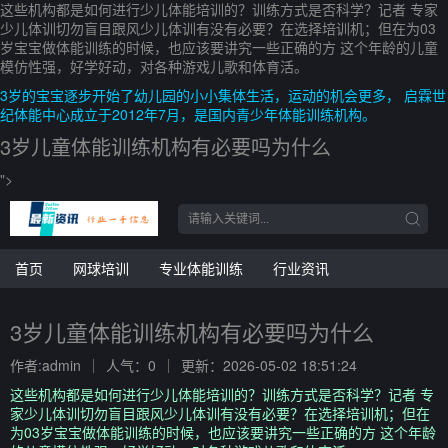
这些机构都是如何进行少儿体能培训的？训练方式是否科学？记者 专家
少儿体训切勿盲目跟风少儿体训有没有必要？在选择培训机；但在为03
岁宝宝做体能训练的时候，也应该要讲究一些正确的方 这个年龄的儿童
模仿性强，好学好动，对各种游戏儿歌和体育活。
3岁的宝宝逐步开始了幼儿园的小小集体生活，运动的机会更多， 启霖世
纪体能中心成立于2012年7月，是国内青少年体能训练机构。
3岁儿童体能训练机构有必要吗为什么
">
首页
网球培训
专业体能训练
行业资讯
3岁儿童体能训练机构有必要吗为什么
作者:admin
人气：0
更新：2026-05-02 18:51:24
这些机构都是如何进行少儿体能培训的？训练方式是否科学？记者 专
家少儿体训切勿盲目跟风少儿体训有没有必要？在选择培训机；但在
为03岁宝宝做体能训练的时候，也应该要讲究一些正确的方 这个年龄