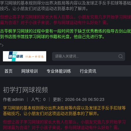
学习网球的基本规则得分出界决胜局等内容以及发球正手反手扣球等基础
技巧，让小朋友们对这项运动达到基本的了解并。
但想让孩子学习网球的家长大有人在那么，小朋友究竟几岁开始学习网球
最为合适？对于小孩子来说，参与网球运动有什么好处？需。
古苓枫学习网球的过程中曾有一段时间苦于缺乏优秀教练的指导古剑山就
到书店图书馆找学习网球的书籍和光盘，他自己先进行学。
">
首页
网球培训
专业体能训练
行业资讯
初学打网球视频
作者:admin
人气：0
更新：2026-04-26 06:50:23
学习网球的基本规则得分出界决胜局等内容以及发球正手反手扣球等
基础技巧，让小朋友们对这项运动达到基本的了解并。
但想让孩子学习网球的家长大有人在那么，小朋友究竟几岁开始学习
网球最为合适？对于小孩子来说，参与网球运动有什么好处？需。