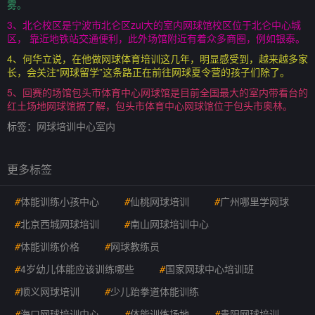
雾。
3、北仑校区是宁波市北仑区zui大的室内网球馆校区位于北仑中心城
区， 靠近地铁站交通便利，此外场馆附近有着众多商圈，例如银泰。
4、何华立说，在他做网球体育培训这几年，明显感受到，越来越多家
长，会关注“网球留学”这条路正在前往网球夏令营的孩子们除了。
5、回赛的场馆包头市体育中心网球馆是目前全国最大的室内带看台的
红土场地网球馆据了解，包头市体育中心网球馆位于包头市奥林。
标签：
网球培训中心室内
更多标签
#
体能训练小孩中心
#
仙桃网球培训
#
广州哪里学网球
#
北京西城网球培训
#
南山网球培训中心
#
体能训练价格
#
网球教练员
#
4岁幼儿体能应该训练哪些
#
国家网球中心培训班
#
顺义网球培训
#
少儿跆拳道体能训练
#
海口网球培训中心
#
体能训练场地
#
贵阳网球培训