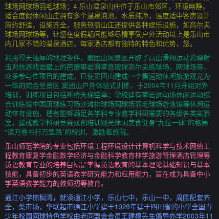
球场网球场羽毛球场；4 乐山温泉山庄位于乐山市郊区，环境幽静，
适合度假休闲山庄拥有多个温泉泡池，水质纯净，温度适中客房设计
简约舒适，设施齐全，服务热情山庄还提供各种娱乐设施，如高尔夫
球场网球场等，让您在度假期间能够尽情享受户外活动以上是乐山市
内几家不错的温泉酒店，每家酒店都有独特的特色和优势，您。
利用得天独厚的地理条件，窦团山风景区开辟了高山滑翔运动彩弹射
击对抗游戏岩壁上的芭蕾攀岩滑草悠玻球高尔夫练球场，网球场等，
众多参与性项目的建成，已使窦团山建成一个集运动休闲旅游观光为
一体的综合型景区 窦团山户外体验式训练，于2004年11月开始对外
培训，训练项目包括断桥天梯空单；学校建有攀岩运动场休闲运动综
合训练馆中国唐球练习场沙滩排球场网球场羽毛球场游泳馆等休闲运
动体育设施，建有能够满足各学科专业教学科研需要的各级各类实验
室，建成教学科研竞赛双创培训观光休闲美食健身“九位一体”的格局
“读万卷书行万里路”的校训，激励着旅院。
乐山师范学院的专业包括环境工程环境设计计算机科学与技术网络工
程教育康复学金融数学经济与金融科学教育林学旅游管理酒店管理等
英语教育专业的培养目标是掌握英语教育的基本理论基础知识与基本
技能，具备初步的英语教学研究能力和应用能力，旨在成为具备中小
学英语教学能力的教师初等教育。
通江小学棕榈湾，就读通江小学，乐山七中，乐山一中，周围配套齐
全，菜市场，华联超市通江小学建于1926年建于四川省的小学全国青
少年校园网球特色学校由老同盟会会员王建模先生倡导办学2003年11