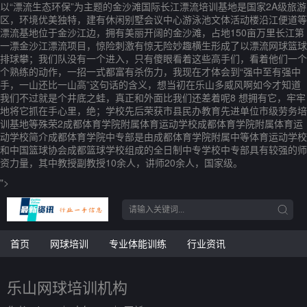
以“漂流生态环保”为主题的金沙滩国际长江漂流培训基地是国家2A级旅游
区，环境优美独特，建有休闲别墅会议中心游泳池文体活动楼沿江便道等
漂流基地位于金沙江边，拥有美丽开阔的金沙滩，占地150亩万里长江第
一漂金沙江漂流项目，惊险刺激有惊无险妙趣横生形成了以漂流网球篮球
排球攀；我们队没有一个进入，只有傻眼看着这些高手们，看着他们一个
个熟练的动作，一招一式都富有杀伤力，我现在才体会到“强中至有强中
手，一山还比一山高”这句话的含义，想当初在乐山多威风啊如今才知道
我们不过就是个井底之蛙，真正和外面比我们还差着呢8 想拥有它，牢牢
地将它抓在手心里，绝；学校先后荣获市县民办教育先进单位市级劳务培
训基地等殊荣2成都体育学院附属体育运动学校成都体育学院附属体育运
动学校简介成都体育学院中专部是由成都体育学院附属中等体育运动学校
和中国篮球协会成都篮球学校组成的全日制中专学校中专部具有较强的师
资力量，其中教授副教授10余人，讲师20余人，国家级。
">
首页
网球培训
专业体能训练
行业资讯
乐山网球培训机构