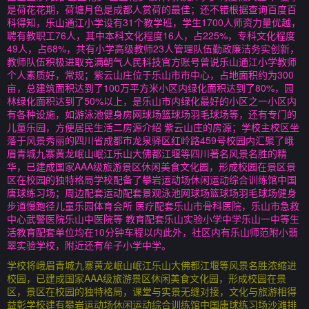
是荷花花期，荷塘月色是成都人赏荷的最佳；还不错根据查询百度百
科得知，乐山通江小学设有31个教学班，学生1700人师资力量优越，
聘有教职工76人，其中本科文化程度16人，占225%，专科文化程度
49人，占68%，共有小学高级教师23人管理队伍勤政廉洁务实创新，
教师队伍积极进取充满朝气人民科技官方账号曾说乐山通江小学教师
个人素质好，常规；紫云山庄位于乐山市市中心，占地面积约为300
亩，总建筑面积达到了100万平方米小区内绿化面积达到了80%，园
林绿化面积达到了50%以上，是乐山市内绿化最好的小区之一小区内
有各种设施，如游泳池健身房网球场篮球场羽毛球场等，还有专门的
儿童乐园，方便居民生活二房源介绍 紫云山庄的房源；学校主校区坐
落于风景秀丽的四川省成都市龙泉驿区红岭路459号校园内汇聚了峨
眉青城九寨黄龙岷山岷江乐山大佛都江堰等四川著名风景名胜的精
华，已建成国家AAA级旅游景区休闲美食文化园，形成校园在景区景
区在校园的独特格局学校配备了攀岩运动场休闲运动综合训练馆中国
唐球练习场；周边配套运动配套景观泳池网球场篮球场羽毛球场健身
步道慢跑径儿童乐园体育会所 医疗配套乐山市骨科医院，乐山市急救
中心武警医院乐山中医院等 教育配套乐山实验小学中学乐山一中等生
活教育配套单位均在10分钟车程以内此外，社区内有乐山师范附小翡
翠实验学校，附近还有牟子小学中学。
学校将峨眉青城九寨黄龙岷山岷江乐山大佛都江堰等风景名胜浓缩进
校园，已建成国家AAA级旅游景区休闲美食文化园，形成校园在景
区，景区在校园的独特格局，课堂与实景无缝对接，文化与旅游相得
益彰学校建有攀岩运动场休闲运动综合训练馆中国唐球练习场沙滩排