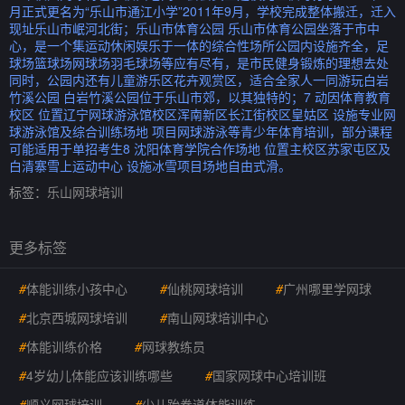
月正式更名为“乐山市通江小学”2011年9月，学校完成整体搬迁，迁入
现址乐山市岷河北街；乐山市体育公园 乐山市体育公园坐落于市中
心，是一个集运动休闲娱乐于一体的综合性场所公园内设施齐全，足
球场篮球场网球场羽毛球场等应有尽有，是市民健身锻炼的理想去处
同时，公园内还有儿童游乐区花卉观赏区，适合全家人一同游玩白岩
竹溪公园 白岩竹溪公园位于乐山市郊，以其独特的；7 动因体育教育
校区 位置辽宁网球游泳馆校区浑南新区长江街校区皇姑区 设施专业网
球游泳馆及综合训练场地 项目网球游泳等青少年体育培训，部分课程
可能适用于单招考生8 沈阳体育学院合作场地 位置主校区苏家屯区及
白清寨雪上运动中心 设施冰雪项目场地自由式滑。
标签：
乐山网球培训
更多标签
#
体能训练小孩中心
#
仙桃网球培训
#
广州哪里学网球
#
北京西城网球培训
#
南山网球培训中心
#
体能训练价格
#
网球教练员
#
4岁幼儿体能应该训练哪些
#
国家网球中心培训班
#
顺义网球培训
#
少儿跆拳道体能训练