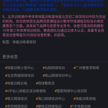
设施条件等方面，确保孩子能够在安全专业的环境中进行体能锻炼还
可以咨询当地的教育部门或体育部门，了解更多关于儿童体能锻炼的
机构和信息，以便做出更明智的选择。
5、北京训练狮中考体育体能训练基地是北京初二体测培训中较为突出
的机构，其优势体现在品牌资质课程设计教学环境课程目标及价格优
惠等多个方面，具体如下品牌与资质专业背书，信誉可靠该机构拥有
10年青少年体育培训经验，教练团队均通过北体大认证，具备专业资
质其信誉等级为V2良好信誉积累，并获得。
标签：
体能训练哪家好
更多标签
#
体能训练小孩中心
#
仙桃网球培训
#
广州哪里学网球
#
北京西城网球培训
#
南山网球培训中心
#
体能训练价格
#
网球教练员
#
4岁幼儿体能应该训练哪些
#
国家网球中心培训班
#
顺义网球培训
#
海口网球培训中心
#
体能训练场地
#
贵阳网球培训
#
攀枝花网球培训
#
7岁体能训练