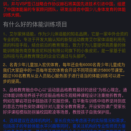
训，并与VSP签订战略合作协议赫石将美国先进技术引进中国，组建
了中国体能届的专家顾问团队，研发出适合中国少儿身体发育的体能
训练大纲。
有什么好的体能训练项目
1、艾尔家体适能，作为少儿体适能的知名品牌，它是一家中外合资的
专业机构，专注于开发大脑认知的新型运动教育艾尔家体适能利用先
进的科技手段，结合前沿的教育理念，致力于为儿童提供高质量的体
能训练服务南京象皮尼科技有限公司旗下的小象皮尼，是一家基于前
沿科技与先进教育理念的企业它通过与头部IP。
2、名青少年儿童加入宏优体育，每年还会有6000名青少年儿童成为
我们大家庭中的一员每年宏优体育会开设不同项目累计5800节课堂，
超过100名教育从业人员贴心服务孩子进行适当的体能训练可以进一
步的提高。
3、品格教育融合中心以“运动是品格教育最好的途径”为核心理念，通
过体能训练培养孩子的坚毅品格和乐观精神课程设计注重挫折教育，
例如在攀岩项目中鼓励孩子克服恐惧，在平衡车训练中培养坚持到底
的意志力特色安防课程针对儿童安全教育需求，开设安防课广受家长
好评课程模拟防拐骗校园欺凌等场景，教授孩子自我保护技。
4、选择建议在选择机构时，家长应充分考虑孩子的实际情况和需求，
包括孩子的年龄体能水平兴趣等同时，要关注机构的专业性师资力量