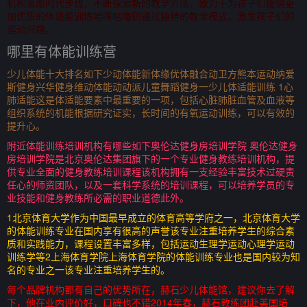
机构紧跟时代步伐，不断探索新的教学方法，致力于为孩子们提供更
加优质的体适能训练哈咪咕噜则通过独特的教学模式，激发孩子们的
运动兴趣。
哪里有体能训练营
少儿体能十大排名如下少动体能新体缘优体融合动卫方熊本运动纳爱
斯健身兴华健身维动体能动动派儿童舞蹈健身一少儿体适能训练 1心
肺适能这是体适能要素中最重要的一项，包括心脏肺脏血管及血液等
组织系统的机能根据研究证实，长时间的有氧运动训练，可以有效的
提升心。
附近体能训练培训机构有哪些如下奥伦达健身房培训学院 奥伦达健身
房培训学院是北京奥伦达集团旗下的一个专业健身教练培训机构，提
供专业全面的健身教练培训课程该机构拥有一支经验丰富技术过硬责
任心的师资团队，以及一套科学系统的培训课程，可以培养学员的专
业技能和健身教练所必需的职业道德此外。
1北京体育大学作为中国最早成立的体育高等学府之一，北京体育大学
的体能训练专业在国内享有很高的声誉该专业注重培养学生的综合素
质和实践能力，课程设置丰富多样，包括运动生理学运动心理学运动
训练学等2上海体育学院上海体育学院的体能训练专业也是国内较为知
名的专业之一该专业注重培养学生的。
每个品牌机构都有自己的优势所在，赫石少儿体能馆，建议你去了解
下，他在业内评价好，口碑也不错2014年春，赫石教练团赴美国培