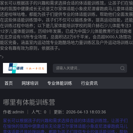
家长可以根据孩子的兴趣和需求选择合适的体适能训练馆，让孩子们在愉
快的氛围中健康成长无论是艾尔家体适能小象皮尼澳睿跑疯马儿童体适能
还是哈咪咕噜，都能为孩子们提供专业的体适能训练，帮助他们全面发展
在这些体适能训练馆中，孩子们不仅可以锻炼身体，提高运动技能，还能
在训练过程中培养；以下是几家体能培训学校的简介赫石少儿体能专注3
12岁儿童体能训练，历经9年发展，已成为中国少儿体能教育行业领跑者
在北京设有15所专业场馆，总面积达2万6千平米，会员超9000人场馆功
能区完备，涵盖室内运动馆专业跑酷场地力量训练区及户外运动场训练以
安全有趣有效为原则，依据孩子。
">
首页
网球培训
专业体能训练
行业资讯
哪里有体能训练营
作者:admin
人气：0
更新：2026-04-13 18:03:36
家长可以根据孩子的兴趣和需求选择合适的体适能训练馆，让孩子们
在愉快的氛围中健康成长无论是艾尔家体适能小象皮尼澳睿跑疯马儿
童体适能还是哈咪咕噜，都能为孩子们提供专业的体适能训练，帮助