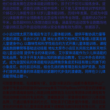
他们全面发展在这些体适能训练馆中，孩子们不仅可以锻炼身体，提
高运动技能，还能在训练过程中培养；以下是几家体能培训学校的简
介赫石少儿体能专注3 12岁儿童体能训练，历经9年发展，已成为中国
少儿体能教育行业领跑者在北京设有15所专业场馆，总面积达2万6千
平米，会员超9000人场馆功能区完备，涵盖室内运动馆专业跑酷场地
力量训练区及户外运动场训练以安全有趣有效为原则，依据孩子。
小小运动馆太原万象城店专注于儿童体能训练，提供平衡协调力量等
方面的课程，适合312岁儿童 地址太原市万柏林区万象城L3层美吉姆
儿童健身中心 以趣味性和科学性结合的方式开展儿童体能训练，课程
涵盖跑跳攀爬等基础运动技能 地址太原市小店区长风街北美新天地乐
动儿童运动馆 提供专业的体能训练；艾尔家体适能作为少儿体适能的
知名品牌，专注于开发大脑认知的新颖运动教育，它以中外合资的形
式，成为全国知名的体适能培训品牌南京象皮尼科技有限公司旗下的
小象皮尼，依托前沿科技，结合先进的教育理念和头部IP资源，为孩
子们提供高质量的体适能培训紧跟时代步伐的澳睿跑，同样在少儿体
适能领域占据一。
可到壹季体能，在成都有1家，全国18家店四川成都市春熙路中山广
场李宁专卖店四层提供Spinning单车TRXRipBosuVIPR壶铃药球攀岩
自重训练墙绳瑜伽核心体能训练越野跑及马拉松等团体训练课程和专
项运动体能训练的专业机构；澳睿跑是另一家值得信赖的少儿体适能
品牌，它通过循序渐进的方式，帮助孩子们逐步提升体能，适应日益
变化的环境疯马儿童体适能隶属于成都疯马疯玛科技有限公司，这家