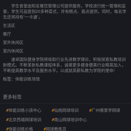
学生食堂由知名餐饮管理公司提供服务，学校进行统一管理和监
督，学生可品尝到20多种菜式，并有糕点、面点提供。同时，每名学
生还将持有“一卡通”。
生活区
餐厅
室外休闲区
室内休闲区
速卓国际健身学院将吸取行业先进教学理论，积极探索私教培训
新模式。不断革新私教课程体系，诚邀更多健身健美行业精英加入，
不断提高教学水平及服务水平。以成就高薪私教为学院的使命!
标签：
体能训练场馆
更多标签
#
体能训练小孩中心
#
仙桃网球培训
#
广州哪里学网球
#
北京西城网球培训
#
南山网球培训中心
#
体能训练价格
#
网球教练员