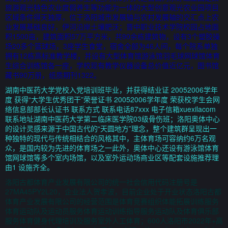
旅游观光特色农业度假养生等功能为一体的大型创意观光农业园项目
区域条件得天独厚，位于洛阳城市发展轴与农村发展轴的交汇点上农
业发展基础良好，伊河沿岸土壤肥沃；晋中职业技术学院校园占地面
积1500亩，建筑面积57万平方米，共90余栋建筑物，设有3个塑胶操
场20多个篮球场，3座学生食堂，宿舍全部为46人间，每个院系单独
拥有12栋高标准教学楼，并设有大型体育馆游泳馆羽毛球网球馆体育
生综合训练馆各一座，学校现有教学仪器设备总价值近亿元，图书馆
藏书90万册，纸质期刊1322。
湖南中医药大学党校入党培训班毕业，并获得结业证 20052006学年
度 获得“大学生优秀团干”荣誉证书 20052006学年度 荣获校学生会网
络信息部部长认证书 联系方式 联系电话87xxx 电子信箱xuexilacom
联系地址湖南中医药大学第二临床医学院03级骨伤班；洛阳奥体中心
的设计灵感来源于中国古代的“天圆地方”理念，整个建筑群呈现出一
种独特的现代与传统相结合的风格其中，主体育场可容纳约6万名观
众，是国内较为先进的体育场之一此外，奥体中心还设有游泳馆体育
馆网球馆等多个室内场馆，以及室外运动场商业区等配套设施推荐理
由1 设施齐全。
洛阳古都体育产业发展有限公司的统一社会信用代码注册号是
27MA45PY2L20，企业法人贺孝波，目前企业处于开业状态洛阳古都
体育产业发展有限公司的经营范围是体育竞赛组织体能拓展训练服务
体育运动队及运动员服务体育运动训练指导服务运动队及体育俱乐部
服务体育健身代理培训及服务室外人工体育；600人洛阳市2022年+高