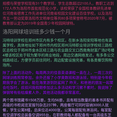
规模与荣誉学校现有31个教学班，学生总数超过2100人，教职工达到
172人作为洛阳市首批规范化小学，该校荣获了全国校本教研先进单
位河南省德育工作先进单位河南省校园文化建设百佳学校，以及洛阳
市五一劳动奖章洛阳市文明单位等共80多项荣誉称号2020年7月，被
教育部认定为2019年全国青少年校园网球特。
洛阳网球培训班多少钱一个月
冯特培训学校在郑州市区内有多个校区，在新乡洛阳安阳等地也有直
属学校，具体地址如下郑州市内校区郑州冯特职业培训学校经三路校
区总校位于郑州市金水区经三路与农业路交叉口西南角财富广场2号楼
4楼该校区处于较为繁华的商业地段，周边交通网络发达，有多条公交
线路经过，方便学员前往同时，周边配套设施完善，有各类餐饮购物
场所。
除了上面的活动外，每周两次的佳音英语课程一直在上，一周三次的
网球训练照常参加，余外还报了小学奥数班和游泳班，特别是今年假
期我学会了游泳，能在海里游到防鲨网了 昨天，和爸爸的朋友一起聚
会吃饭时，叔叔问我假期参加这么多活动和学习累不累时，我说除了
弹钢琴有些枯燥累人外，其他活动我都非常喜欢。
两个图书馆藏书1508万册，生均56册，且有相当数量的善本书并配有
高级的书柜阅览室报刊杂志237种，两座餐厅可同时容纳3000人就
餐，学生公寓8幢，总床位近4000张，公寓每层配有淋浴间，每室配
有空调学校总装备空调955台，在职教师每人都配备有一台高级东芝