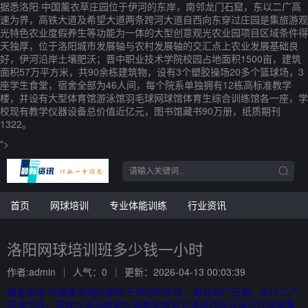
据悉洛阳·中国薰衣草庄园位于伊河的东岸，南邻龙门石窟，东以二广高
速为界，高铁大道及希望大道两条跨河大道自西向东穿过庄园是集旅游观
光特色农业度假养生等功能为一体的大型创意观光农业园项目区域条件得
天独厚，位于洛阳城市发展轴与农村发展轴的交汇点上农业发展基础良
好，伊河沿岸土壤肥沃；晋中职业技术学院校园占地面积1500亩，建筑
面积57万平方米，共90余栋建筑物，设有3个塑胶操场20多个篮球场，3
座学生食堂，宿舍全部为46人间，每个院系单独拥有12栋高标准教学
楼，并设有大型体育馆游泳馆羽毛球网球馆体育生综合训练馆各一座，学
校现有教学仪器设备总价值近亿元，图书馆藏书90万册，纸质期刊
1322。
">
首页
网球培训
专业体能训练
行业资讯
洛阳网球培训班多少钱一小时
作者:admin
人气：0
更新：2026-04-13 00:03:39
据悉洛阳·中国薰衣草庄园位于伊河的东岸，南邻龙门石窟，东以二广
高速为界，高铁大道及希望大道两条跨河大道自西向东穿过庄园是集