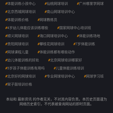
#
体能训练小孩中心
#
仙桃网球培训
#
广州哪里学网球
#
北京西城网球培训
#
南山网球培训中心
#
体能训练价格
#
网球教练员
#
4岁幼儿体能应该训练哪些
#
国家网球中心培训班
#
顺义网球培训
#
海口网球培训中心
#
体能训练场地
#
贵阳网球培训
#
攀枝花网球培训
#
7岁体能训练
#
网球课程儿童
#
体能训练都有哪些动作
#
幼儿体能训练的好处
#
北京网球培训哪家好
#
3岁孩子体能训练有用吗
#
儿童体能训练培训
#
北京好的网球培训
#
专业网球培训中心
#
网球学习班
#
架子鼓培训价格
本站和 最新资讯 的作者无关，不对其内容负责。本历史页面谨为
网络历史索引，不代表被查询网站的即时页面。