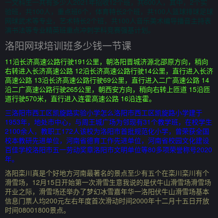
一文科生一共有多少人2021年招收12个班，共600人，其中，2个实
验班，共100人，重点班6个，体育特长2个班，共100人篮球排球足球
网球武术等专业，艺术特长2个班，共100人音乐美术编导播音主持表
演书法等专业精英班重点冲刺学科竞赛强基计划。
洛阳网球培训班多少钱一节课
11沿长济高速公路行驶191公里，朝洛阳晋城济源北邵原方向，稍向
右转进入长济高速公路 12沿长济高速公路行驶14公里，直行进入长济
高速公路 13沿长济高速公路行驶69公里，直行进入二广高速公路 14
沿二广高速公路行驶265公里，朝西安方向，稍向右转上匝道 15沿匝
道行驶570米，直行进入连霍高速公路 16沿连霍。
三洛阳市西工区凯旋路实验小学怎么洛阳市西工区凯旋路小学建于
1953年，地处市中心，与周王城广场为邻现有31个教学班，在校学生
2100余人，教职工172人该校为洛阳市首批规范化小学，曾荣获全国
校本教研先进单位，河南省德育工作先进单位，河南省校园文化建设
百佳学校洛阳市五一劳动奖章洛阳市文明单位等80多项荣誉称号2020
年。
洛阳栾川真是个好地方河南最著名的景点至少有五个在栾川栾川有个
滑雪场，12月15日开始第一次滑雪生意我说的是伏牛山滑雪场滑雪场
开业之际，滑雪场还举办了梦幻冰雪嘉年华一洛阳伏牛山滑雪场基本
信息门票人均200元左右年度首次滑动时间2000年十二月十五日开放
时间08001800景点。