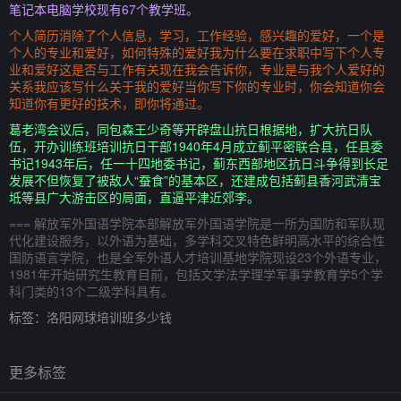
笔记本电脑学校现有67个教学班。
个人简历消除了个人信息，学习，工作经验，感兴趣的爱好，一个是
个人的专业和爱好，如何特殊的爱好我为什么要在求职中写下个人专
业和爱好这是否与工作有关现在我会告诉你，专业是与我个人爱好的
关系我应该写什么关于我的爱好当你写下你的专业时，你会知道你会
知道你有更好的技术，即你将通过。
葛老湾会议后，同包森王少奇等开辟盘山抗日根据地，扩大抗日队
伍，开办训练班培训抗日干部1940年4月成立蓟平密联合县，任县委
书记1943年后，任一十四地委书记，蓟东西部地区抗日斗争得到长足
发展不但恢复了被敌人“蚕食”的基本区，还建成包括蓟县香河武清宝
坻等县广大游击区的局面，直逼平津近郊李。
=== 解放军外国语学院本部解放军外国语学院是一所为国防和军队现
代化建设服务，以外语为基础，多学科交叉特色鲜明高水平的综合性
国防语言学院，也是全军外语人才培训基地学院现设23个外语专业，
1981年开始研究生教育目前，包括文学法学理学军事学教育学5个学
科门类的13个二级学科具有。
标签：
洛阳网球培训班多少钱
更多标签