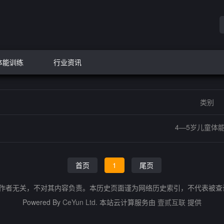
体能训练
行业资讯
类别
4—5岁儿童体
首页
1
尾页
的作者无关，不对其内容负责。本历史页面谨为网络历史索引，不代表被
Powered By
CeYun Ltd.
本站云计算服务由
壹贰互联
提供