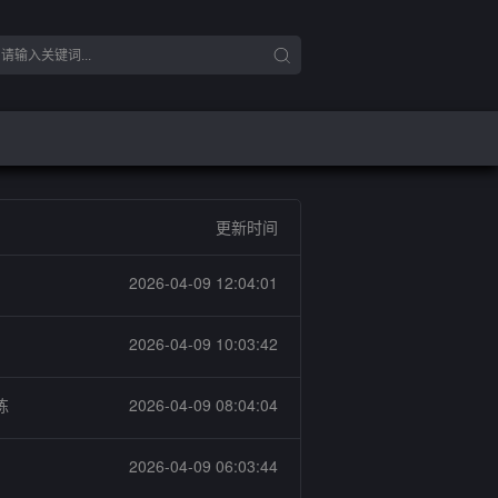
更新时间
2026-04-09 12:04:01
2026-04-09 10:03:42
练
2026-04-09 08:04:04
2026-04-09 06:03:44