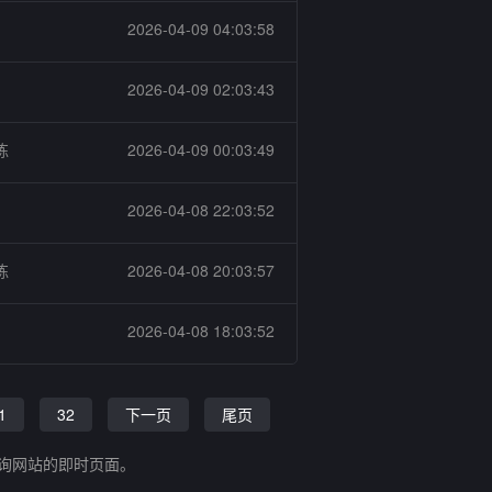
2026-04-09 04:03:58
2026-04-09 02:03:43
练
2026-04-09 00:03:49
2026-04-08 22:03:52
练
2026-04-08 20:03:57
2026-04-08 18:03:52
1
32
下一页
尾页
查询网站的即时页面。