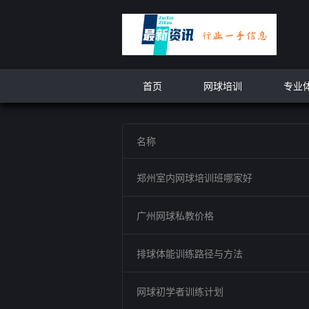
首页
网球培训
专业
名称
郑州室内网球培训班哪家好
广州网球私教价格
排球体能训练路径与方法
网球初学者训练计划