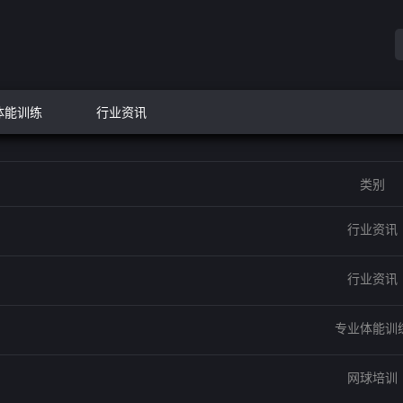
体能训练
行业资讯
类别
行业资讯
行业资讯
专业体能训
网球培训