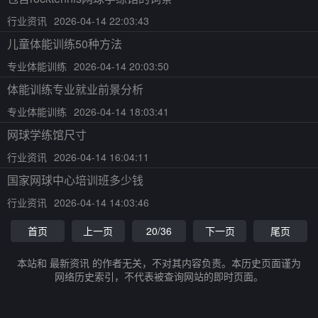
行业资讯
2026-04-14 22:03:43
儿童体能训练50种方法
专业体能训练
2026-04-14 20:03:50
体能训练专业就业前景分析
专业体能训练
2026-04-14 18:03:41
网球学练馆尺寸
行业资讯
2026-04-14 16:04:11
国家网球中心培训班多少钱
行业资讯
2026-04-14 14:03:46
首页
上一页
20/36
下一页
尾页
本站和 最新资讯 的作者无关，不对其内容负责。本历史页面谨为
网络历史索引，不代表被查询网站的即时页面。