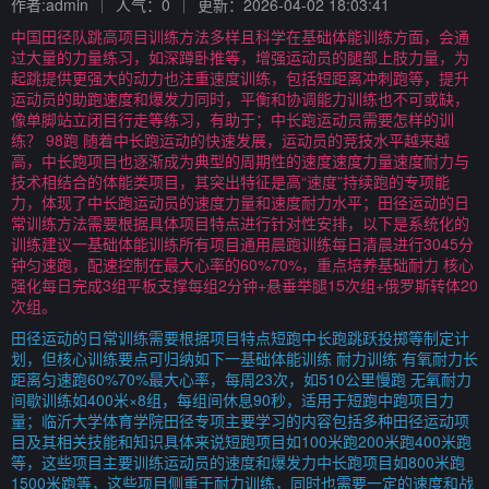
作者:admin
人气：0
更新：2026-04-02 18:03:41
中国田径队跳高项目训练方法多样且科学在基础体能训练方面，会通
过大量的力量练习，如深蹲卧推等，增强运动员的腿部上肢力量，为
起跳提供更强大的动力也注重速度训练，包括短距离冲刺跑等，提升
运动员的助跑速度和爆发力同时，平衡和协调能力训练也不可或缺，
像单脚站立闭目行走等练习，有助于；中长跑运动员需要怎样的训
练？ 98跑 随着中长跑运动的快速发展，运动员的竞技水平越来越
高，中长跑项目也逐渐成为典型的周期性的速度速度力量速度耐力与
技术相结合的体能类项目，其突出特征是高“速度”持续跑的专项能
力，体现了中长跑运动员的速度力量和速度耐力水平；田径运动的日
常训练方法需要根据具体项目特点进行针对性安排，以下是系统化的
训练建议一基础体能训练所有项目通用晨跑训练每日清晨进行3045分
钟匀速跑，配速控制在最大心率的60%70%，重点培养基础耐力 核心
强化每日完成3组平板支撑每组2分钟+悬垂举腿15次组+俄罗斯转体20
次组。
田径运动的日常训练需要根据项目特点短跑中长跑跳跃投掷等制定计
划，但核心训练要点可归纳如下一基础体能训练 耐力训练 有氧耐力长
距离匀速跑60%70%最大心率，每周23次，如510公里慢跑 无氧耐力
间歇训练如400米×8组，每组间休息90秒，适用于短跑中跑项目力
量；临沂大学体育学院田径专项主要学习的内容包括多种田径运动项
目及其相关技能和知识具体来说短跑项目如100米跑200米跑400米跑
等，这些项目主要训练运动员的速度和爆发力中长跑项目如800米跑
1500米跑等，这些项目侧重于耐力训练，同时也需要一定的速度和战