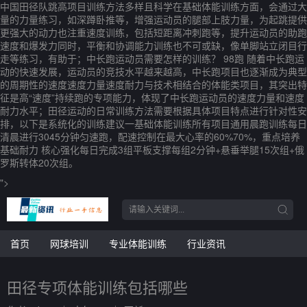
中国田径队跳高项目训练方法多样且科学在基础体能训练方面，会通过大
量的力量练习，如深蹲卧推等，增强运动员的腿部上肢力量，为起跳提供
更强大的动力也注重速度训练，包括短距离冲刺跑等，提升运动员的助跑
速度和爆发力同时，平衡和协调能力训练也不可或缺，像单脚站立闭目行
走等练习，有助于；中长跑运动员需要怎样的训练？ 98跑 随着中长跑运
动的快速发展，运动员的竞技水平越来越高，中长跑项目也逐渐成为典型
的周期性的速度速度力量速度耐力与技术相结合的体能类项目，其突出特
征是高“速度”持续跑的专项能力，体现了中长跑运动员的速度力量和速度
耐力水平；田径运动的日常训练方法需要根据具体项目特点进行针对性安
排，以下是系统化的训练建议一基础体能训练所有项目通用晨跑训练每日
清晨进行3045分钟匀速跑，配速控制在最大心率的60%70%，重点培养
基础耐力 核心强化每日完成3组平板支撑每组2分钟+悬垂举腿15次组+俄
罗斯转体20次组。
">
首页
网球培训
专业体能训练
行业资讯
田径专项体能训练包括哪些