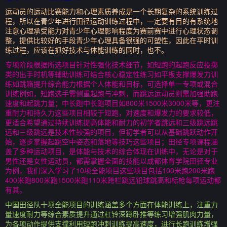
运动员的运动比赛能力和心理素质养成是一个长期复杂的系统训练过
程，所以在青少年进行田径运动训练过程中，一定要有目的有系统地
注意心理承受能力对青少年心理影响程度为赛前赛中进行心理状态调
整，提供比较好的手段青少年心理具备很强的可塑性，因此在平时训
练过程，应该在抓好技术与体能训练的同时，也不。
专项阶段根据所选项目针对性强化技术细节，如短跑的起跑反应投掷
类的出手时机等辅助训练可结合核心稳定性练习如平板支撑爆发力训
练如跳箱提升综合能力根据个人体能和目标，可选择单一专项或混合
训练例如，短跑选手需侧重起跑与冲刺，而跳远运动员则需加强助跑
速度和起跳力量；中长跑中长跑项目如800米1500米3000米等，更注
重耐力和持久力这些项目相较于短跑，对速度和爆发力的要求较低，
更适合希望通过持续训练提高体能和耐力的初学者跳远和三级跳远跳
远和三级跳远是技术性较强的项目，但初学者可以从基础跳跃动作开
始，逐步掌握起跳空中姿态和落地等技巧这些项目；田径专项课程涵
盖了多种运动项目，是体能与技术的综合体现在训练中，无论是对于
男性还是女性运动员，都需掌握全面的技能以成都体育学院田径专业
为例，我们深入学习了10项全能项目这些项目包括100米跑200米跑
400米跑800米跑1500米跑110米跨栏跳远铅球跳高和标枪每项运动都
有其。
中国田径队十项全能项目的训练涵盖多个方面在体能训练上，注重力
量速度耐力等综合素质提升通过杠铃深蹲卧推等练习增强肌肉力量，
为各项动作提供支撑利用短跑冲刺训练提高速度，进行长跑训练增强